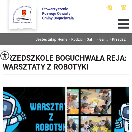
Jesteś tutaj:
Home
>
Rodzic
>
Gal ...
>
Gal ...
>
Przedsz ...
PRZEDSZKOLE BOGUCHWAŁA REJA:
WARSZTATY Z ROBOTYKI