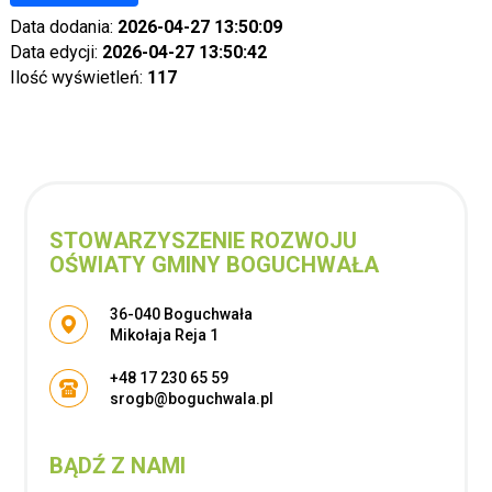
Data dodania:
2026-04-27 13:50:09
Data edycji:
2026-04-27 13:50:42
Ilość wyświetleń:
117
STOWARZYSZENIE ROZWOJU
OŚWIATY GMINY BOGUCHWAŁA
Adres pocztowy:
36-040 Boguchwała
Mikołaja Reja 1
+48 17 230 65 59
srogb@boguchwala.pl
BĄDŹ Z NAMI