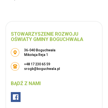
STOWARZYSZENIE ROZWOJU
OŚWIATY GMINY BOGUCHWAŁA
Adres pocztowy:
36-040 Boguchwała
Mikołaja Reja 1
+48 17 230 65 59
srogb@boguchwala.pl
BĄDŹ Z NAMI