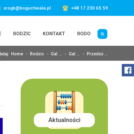
srogb@boguchwala.pl
+48 17 230 65 59
E
RODZIC
KONTAKT
RODO
tutaj:
Home
>
Rodzic
>
Gal ...
>
Gal ...
>
Przedsz ...
Aktualności