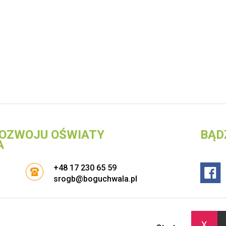
OZWOJU OŚWIATY
BĄD
A
+48 17 230 65 59
srogb@boguchwala.pl
x