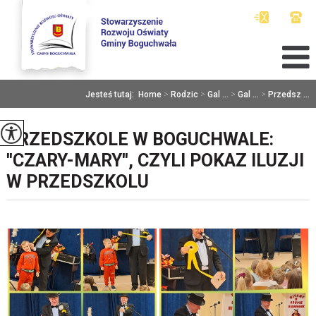
Jesteś tutaj:
Home
>
Rodzic
>
Gal ...
>
Gal ...
>
Przedsz ...
PRZEDSZKOLE W BOGUCHWALE:
''CZARY-MARY'', CZYLI POKAZ ILUZJI
W PRZEDSZKOLU