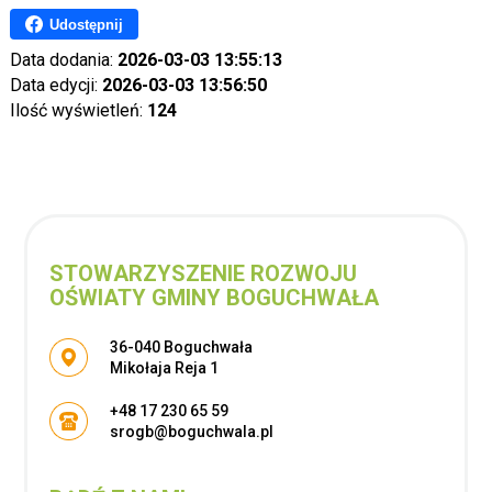
Udostępnij
Data dodania:
2026-03-03 13:55:13
Data edycji:
2026-03-03 13:56:50
Ilość wyświetleń:
124
STOWARZYSZENIE ROZWOJU
OŚWIATY GMINY BOGUCHWAŁA
Adres pocztowy:
36-040 Boguchwała
Mikołaja Reja 1
+48 17 230 65 59
srogb@boguchwala.pl