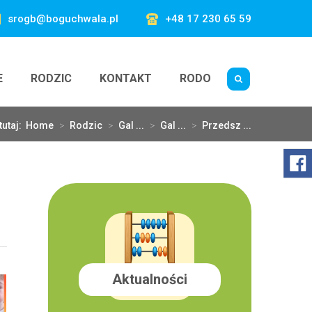
srogb@boguchwala.pl
+48 17 230 65 59
E
RODZIC
KONTAKT
RODO
tutaj:
Home
>
Rodzic
>
Gal ...
>
Gal ...
>
Przedsz ...
Aktualności