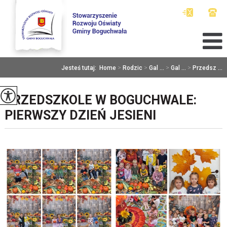
Jesteś tutaj:
Home
>
Rodzic
>
Gal ...
>
Gal ...
>
Przedsz ...
PRZEDSZKOLE W BOGUCHWALE:
PIERWSZY DZIEŃ JESIENI