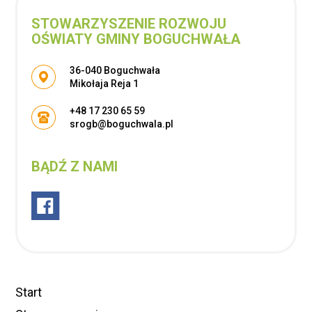
STOWARZYSZENIE ROZWOJU
OŚWIATY GMINY BOGUCHWAŁA
Adres pocztowy:
36-040 Boguchwała
Mikołaja Reja 1
+48 17 230 65 59
srogb@boguchwala.pl
BĄDŹ Z NAMI
Start