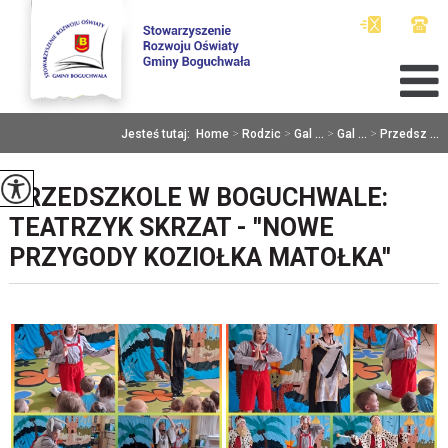
Jesteś tutaj:
Home
>
Rodzic
>
Gal ...
>
Gal ...
>
Przedsz ...
PRZEDSZKOLE W BOGUCHWALE:
TEATRZYK SKRZAT - ''NOWE
PRZYGODY KOZIOŁKA MATOŁKA''