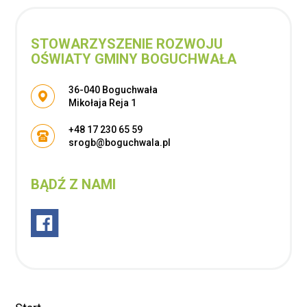
STOWARZYSZENIE ROZWOJU
OŚWIATY GMINY BOGUCHWAŁA
Adres pocztowy:
36-040 Boguchwała
Mikołaja Reja 1
+48 17 230 65 59
srogb@boguchwala.pl
BĄDŹ Z NAMI