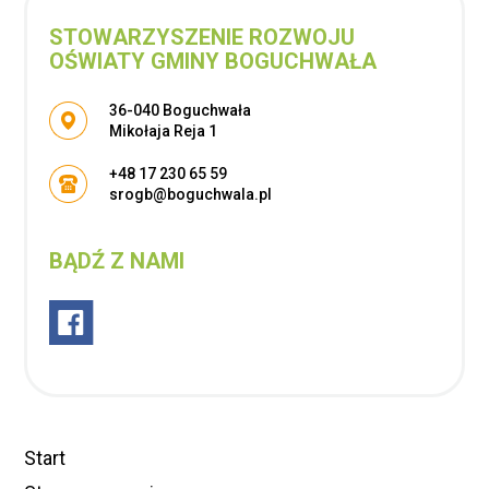
STOWARZYSZENIE ROZWOJU
OŚWIATY GMINY BOGUCHWAŁA
Adres pocztowy:
36-040 Boguchwała
Mikołaja Reja 1
+48 17 230 65 59
srogb@boguchwala.pl
BĄDŹ Z NAMI
Start