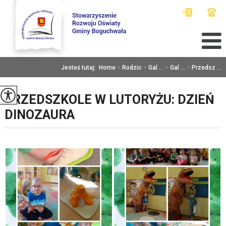
Jesteś tutaj:
Home
>
Rodzic
>
Gal ...
>
Gal ...
>
Przedsz ...
PRZEDSZKOLE W LUTORYŻU: DZIEŃ
DINOZAURA