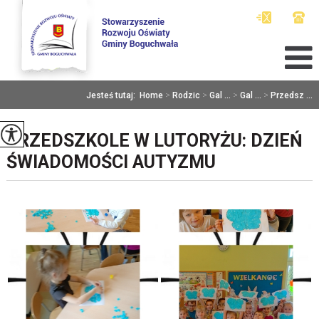
Jesteś tutaj:
Home
>
Rodzic
>
Gal ...
>
Gal ...
>
Przedsz ...
PRZEDSZKOLE W LUTORYŻU: DZIEŃ
ŚWIADOMOŚCI AUTYZMU