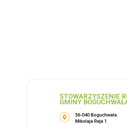
STOWARZYSZENIE R
GMINY BOGUCHWAŁ
Adres pocztowy:
36-040 Boguchwała
Mikołaja Reja 1