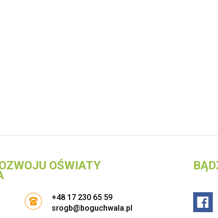
OZWOJU OŚWIATY
BĄD
A
+48 17 230 65 59
srogb@boguchwala.pl