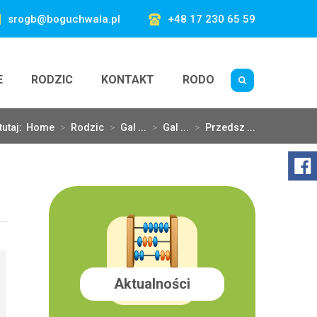
srogb@boguchwala.pl
+48 17 230 65 59
E
RODZIC
KONTAKT
RODO
tutaj:
Home
>
Rodzic
>
Gal ...
>
Gal ...
>
Przedsz ...
Aktualności