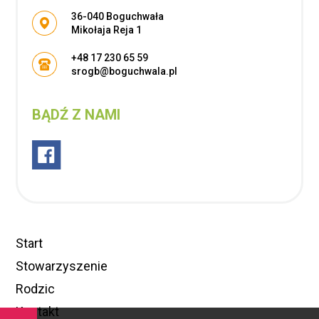
Adres pocztowy:
36-040 Boguchwała
Mikołaja Reja 1
+48 17 230 65 59
srogb@boguchwala.pl
BĄDŹ Z NAMI
Start
Stowarzyszenie
Rodzic
Kontakt