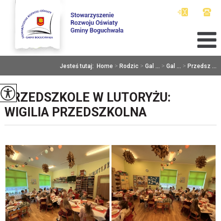
Jesteś tutaj:
Home
>
Rodzic
>
Gal ...
>
Gal ...
>
Przedsz ...
PRZEDSZKOLE W LUTORYŻU:
WIGILIA PRZEDSZKOLNA