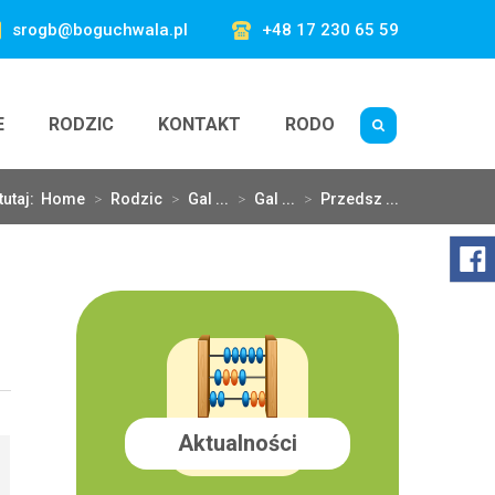
srogb@boguchwala.pl
+48 17 230 65 59
E
RODZIC
KONTAKT
RODO
tutaj:
Home
>
Rodzic
>
Gal ...
>
Gal ...
>
Przedsz ...
Aktualności