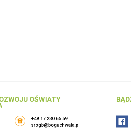
OZWOJU OŚWIATY
BĄD
A
+48 17 230 65 59
srogb@boguchwala.pl