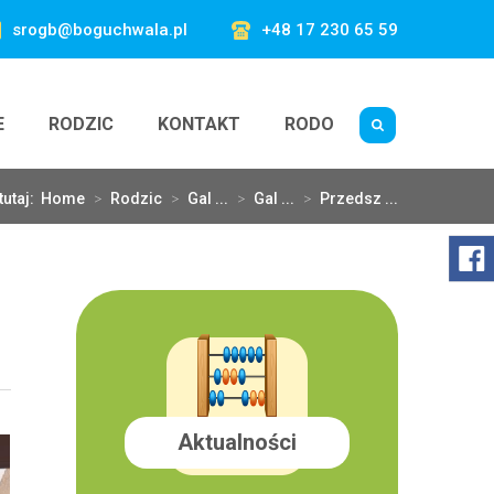
srogb@boguchwala.pl
+48 17 230 65 59
E
RODZIC
KONTAKT
RODO
tutaj:
Home
>
Rodzic
>
Gal ...
>
Gal ...
>
Przedsz ...
Aktualności