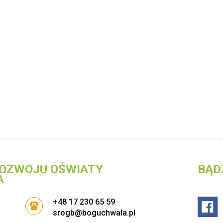
OZWOJU OŚWIATY
BĄD
A
+48 17 230 65 59
srogb@boguchwala.pl