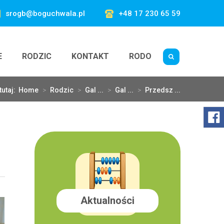
srogb@boguchwala.pl
+48 17 230 65 59
E
RODZIC
KONTAKT
RODO
tutaj:
Home
>
Rodzic
>
Gal ...
>
Gal ...
>
Przedsz ...
Aktualności