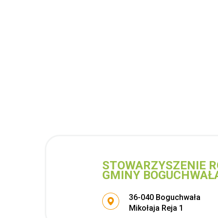
STOWARZYSZENIE R
GMINY BOGUCHWAŁ
Adres pocztowy:
36-040 Boguchwała
Mikołaja Reja 1