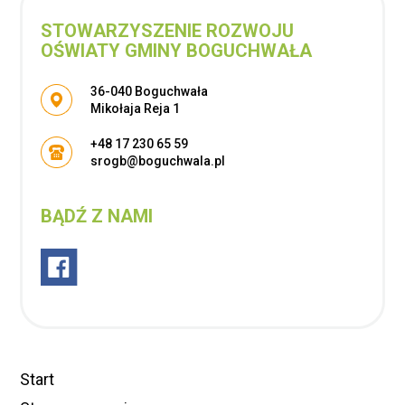
STOWARZYSZENIE ROZWOJU
OŚWIATY GMINY BOGUCHWAŁA
Adres pocztowy:
36-040 Boguchwała
Mikołaja Reja 1
+48 17 230 65 59
srogb@boguchwala.pl
BĄDŹ Z NAMI
Start