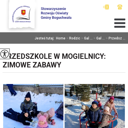
Jesteś tutaj:
Home
>
Rodzic
>
Gal ...
>
Gal ...
>
Przedsz ...
PRZEDSZKOLE W MOGIELNICY:
ZIMOWE ZABAWY