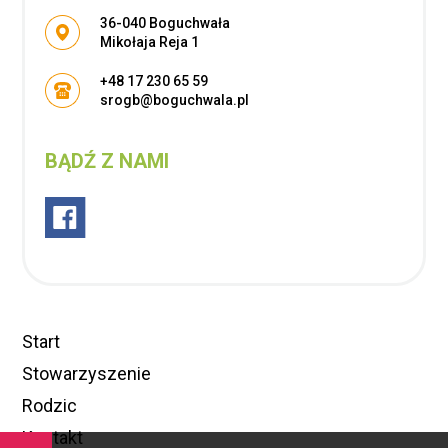
Adres pocztowy:
36-040 Boguchwała
Mikołaja Reja 1
+48 17 230 65 59
srogb@boguchwala.pl
BĄDŹ Z NAMI
Start
Stowarzyszenie
Rodzic
Kontakt