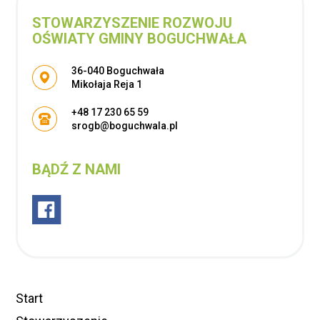
STOWARZYSZENIE ROZWOJU
OŚWIATY GMINY BOGUCHWAŁA
Adres pocztowy:
36-040 Boguchwała
Mikołaja Reja 1
+48 17 230 65 59
srogb@boguchwala.pl
BĄDŹ Z NAMI
Start