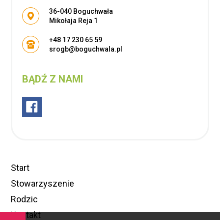
Adres pocztowy:
36-040 Boguchwała
Mikołaja Reja 1
+48 17 230 65 59
srogb@boguchwala.pl
BĄDŹ Z NAMI
Start
Stowarzyszenie
Rodzic
Kontakt