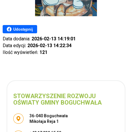
Udostępnij
Data dodania:
2026-02-13 14:19:01
Data edycji:
2026-02-13 14:22:34
Ilość wyświetleń:
121
STOWARZYSZENIE ROZWOJU
OŚWIATY GMINY BOGUCHWAŁA
Adres pocztowy:
36-040 Boguchwała
Mikołaja Reja 1