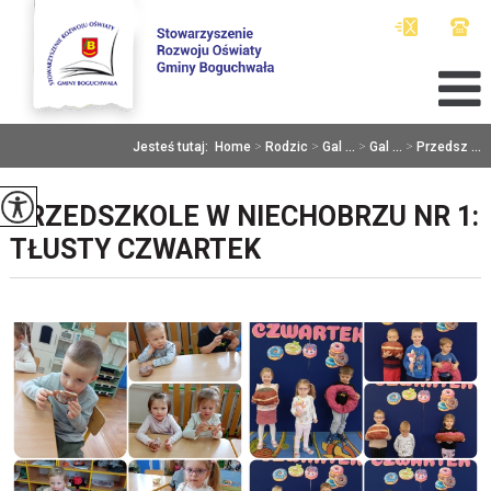
Jesteś tutaj:
Home
>
Rodzic
>
Gal ...
>
Gal ...
>
Przedsz ...
PRZEDSZKOLE W NIECHOBRZU NR 1:
TŁUSTY CZWARTEK