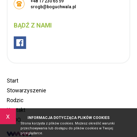
+48 17 230 65 59
srogb@boguchwala.pl
BĄDŹ Z NAMI
Start
Stowarzyszenie
Rodzic
Kontakt
x
INFORMACJA DOTYCZĄCA PLIKÓW COOKIES
RODO
Strona korzysta z plików cookies. Możesz określić warunki
przechowywania lub dostępu do plików cookies w Twojej
przeglądarce.