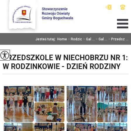
Jesteś tutaj:
Home
>
Rodzic
>
Gal ...
>
Gal ...
>
Przedsz ...
PRZEDSZKOLE W NIECHOBRZU NR 1:
W RODZINKOWIE - DZIEŃ RODZINY