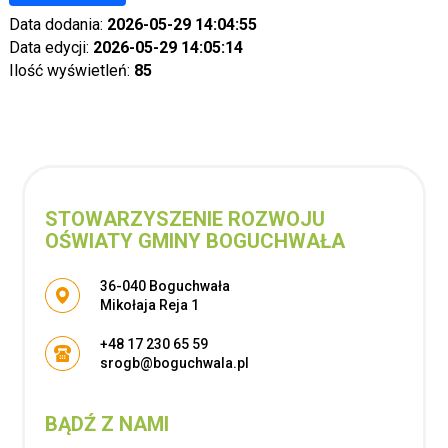
Data dodania:
2026-05-29 14:04:55
Data edycji:
2026-05-29 14:05:14
Ilość wyświetleń:
85
STOWARZYSZENIE ROZWOJU
OŚWIATY GMINY BOGUCHWAŁA
Adres pocztowy:
36-040 Boguchwała
Mikołaja Reja 1
+48 17 230 65 59
srogb@boguchwala.pl
BĄDŹ Z NAMI