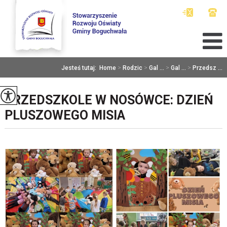
Jesteś tutaj:
Home
>
Rodzic
>
Gal ...
>
Gal ...
>
Przedsz ...
PRZEDSZKOLE W NOSÓWCE: DZIEŃ
PLUSZOWEGO MISIA