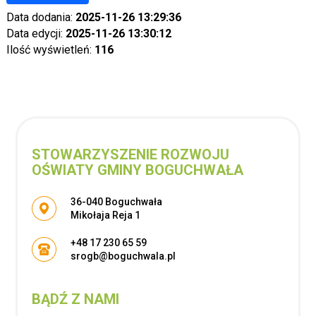
Data dodania:
2025-11-26 13:29:36
Data edycji:
2025-11-26 13:30:12
Ilość wyświetleń:
116
STOWARZYSZENIE ROZWOJU
OŚWIATY GMINY BOGUCHWAŁA
Adres pocztowy:
36-040 Boguchwała
Mikołaja Reja 1
+48 17 230 65 59
srogb@boguchwala.pl
BĄDŹ Z NAMI