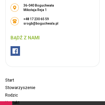
Adres pocztowy:
36-040 Boguchwała
Mikołaja Reja 1
+48 17 230 65 59
srogb@boguchwala.pl
BĄDŹ Z NAMI
Start
Stowarzyszenie
Rodzic
Kontakt