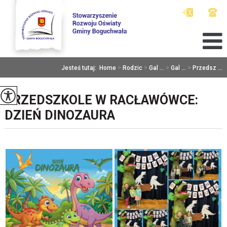
Jesteś tutaj:
Home
>
Rodzic
>
Gal ...
>
Gal ...
>
Przedsz ...
PRZEDSZKOLE W RACŁAWÓWCE:
DZIEŃ DINOZAURA