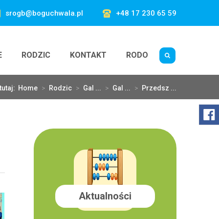
srogb@boguchwala.pl
+48 17 230 65 59
E
RODZIC
KONTAKT
RODO
tutaj:
Home
>
Rodzic
>
Gal ...
>
Gal ...
>
Przedsz ...
Aktualności