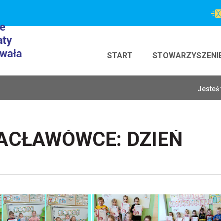
START
STOWARZYSZENI
Jesteś 
ACŁAWÓWCE: DZIEŃ