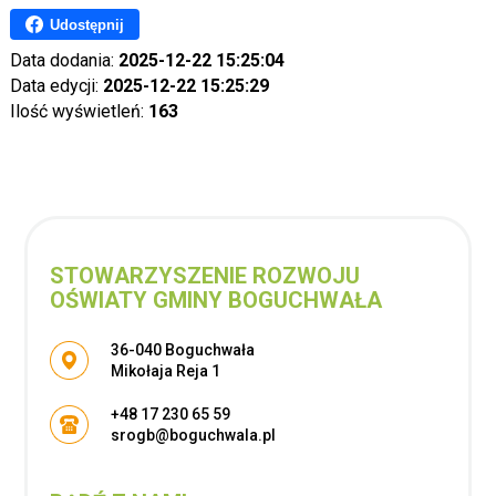
Udostępnij
Data dodania:
2025-12-22 15:25:04
Data edycji:
2025-12-22 15:25:29
Ilość wyświetleń:
163
STOWARZYSZENIE ROZWOJU
OŚWIATY GMINY BOGUCHWAŁA
Adres pocztowy:
36-040 Boguchwała
Mikołaja Reja 1
+48 17 230 65 59
srogb@boguchwala.pl