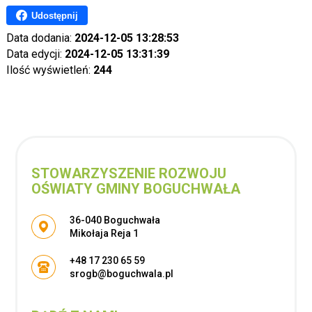
Udostępnij
Data dodania:
2024-12-05 13:28:53
Data edycji:
2024-12-05 13:31:39
Ilość wyświetleń:
244
STOWARZYSZENIE ROZWOJU
OŚWIATY GMINY BOGUCHWAŁA
Adres pocztowy:
36-040 Boguchwała
Mikołaja Reja 1
+48 17 230 65 59
srogb@boguchwala.pl