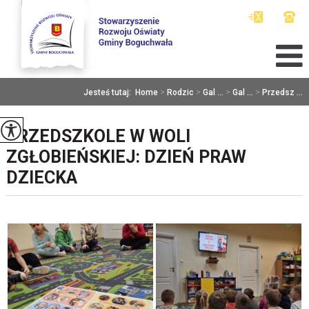
Jesteś tutaj:
Home
>
Rodzic
>
Gal ...
>
Gal ...
>
Przedsz ...
PRZEDSZKOLE W WOLI
ZGŁOBIEŃSKIEJ: DZIEŃ PRAW
DZIECKA