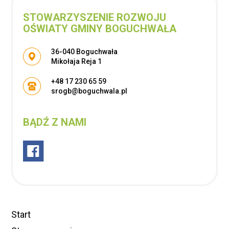
STOWARZYSZENIE ROZWOJU
OŚWIATY GMINY BOGUCHWAŁA
Adres pocztowy:
36-040 Boguchwała
Mikołaja Reja 1
+48 17 230 65 59
srogb@boguchwala.pl
BĄDŹ Z NAMI
Start