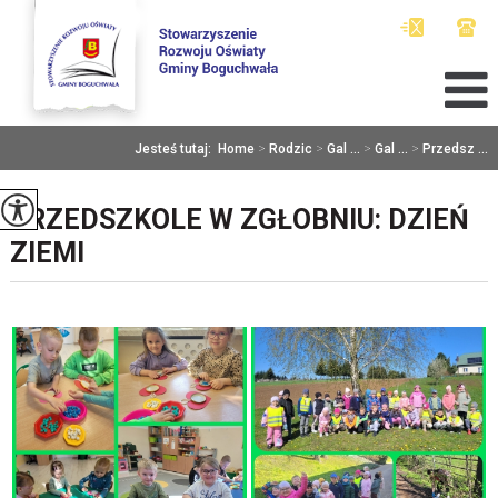
Jesteś tutaj:
Home
>
Rodzic
>
Gal ...
>
Gal ...
>
Przedsz ...
PRZEDSZKOLE W ZGŁOBNIU: DZIEŃ
ZIEMI