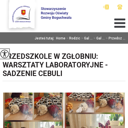
Jesteś tutaj:
Home
>
Rodzic
>
Gal ...
>
Gal ...
>
Przedsz ...
PRZEDSZKOLE W ZGŁOBNIU:
WARSZTATY LABORATORYJNE -
SADZENIE CEBULI