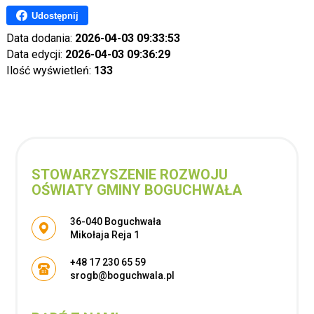
Udostępnij
Data dodania:
2026-04-03 09:33:53
Data edycji:
2026-04-03 09:36:29
Ilość wyświetleń:
133
STOWARZYSZENIE ROZWOJU
OŚWIATY GMINY BOGUCHWAŁA
Adres pocztowy:
36-040 Boguchwała
Mikołaja Reja 1
+48 17 230 65 59
srogb@boguchwala.pl