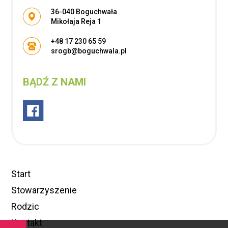
Adres pocztowy:
36-040 Boguchwała
Mikołaja Reja 1
+48 17 230 65 59
srogb@boguchwala.pl
BĄDŹ Z NAMI
Start
Stowarzyszenie
Rodzic
Kontakt