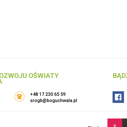
OZWOJU OŚWIATY
BĄD
A
+48 17 230 65 59
srogb@boguchwala.pl
x