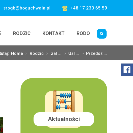
srogb@boguchwala.pl
+48 17 230 65 59
E
RODZIC
KONTAKT
RODO
tutaj:
Home
>
Rodzic
>
Gal ...
>
Gal ...
>
Przedsz ...
Aktualności