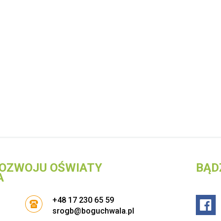
OZWOJU OŚWIATY
BĄD
A
+48 17 230 65 59
srogb@boguchwala.pl