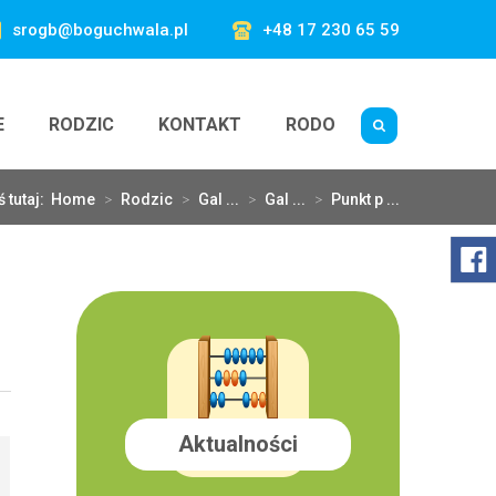
srogb@boguchwala.pl
+48 17 230 65 59
E
RODZIC
KONTAKT
RODO
ś tutaj:
Home
>
Rodzic
>
Gal ...
>
Gal ...
>
Punkt p ...
Aktualności