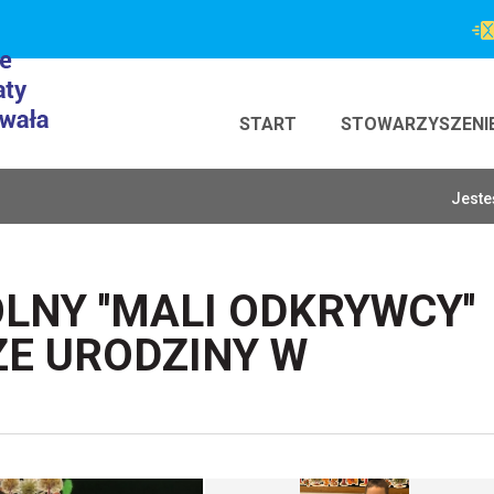
START
STOWARZYSZENI
Jeste
NY ''MALI ODKRYWCY''
ZE URODZINY W