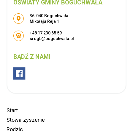
OŚWIATY GMINY BOGUCHWAŁA
Adres pocztowy:
36-040 Boguchwała
Mikołaja Reja 1
+48 17 230 65 59
srogb@boguchwala.pl
BĄDŹ Z NAMI
Start
Stowarzyszenie
Rodzic