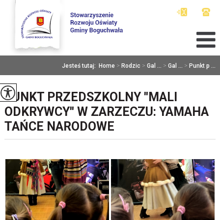
Jesteś tutaj:
Home
>
Rodzic
>
Gal ...
>
Gal ...
>
Punkt p ...
PUNKT PRZEDSZKOLNY ''MALI
ODKRYWCY'' W ZARZECZU: YAMAHA
TAŃCE NARODOWE