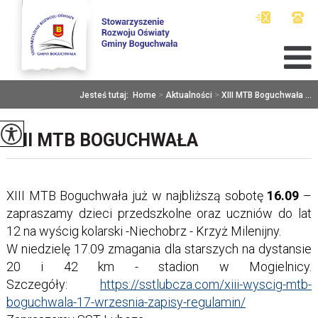
Jesteś tutaj:
Home
>
Aktualności
>
XIII MTB Boguchwała ...
XIII MTB BOGUCHWAŁA
XIII MTB Boguchwała już w najbliższą sobotę
16.09
–
zapraszamy dzieci przedszkolne oraz uczniów do lat
12 na wyścig kolarski -Niechobrz - Krzyż Milenijny.
W niedzielę 17.09 zmagania dla starszych na dystansie
20 i 42 km - stadion w Mogielnicy.
Szczegóły:
https://sstlubcza.com/xiii-wyscig-mtb-
boguchwala-17-wrzesnia-zapisy-regulamin/