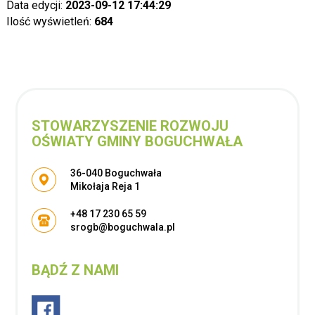
Data edycji:
2023-09-12 17:44:29
Ilość wyświetleń:
684
STOWARZYSZENIE ROZWOJU
OŚWIATY GMINY BOGUCHWAŁA
Adres pocztowy:
36-040 Boguchwała
Mikołaja Reja 1
+48 17 230 65 59
srogb@boguchwala.pl
BĄDŹ Z NAMI