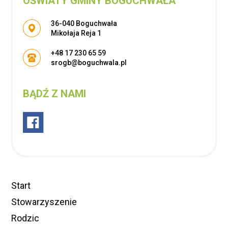
OŚWIATY GMINY BOGUCHWAŁA
Adres pocztowy:
36-040 Boguchwała
Mikołaja Reja 1
+48 17 230 65 59
srogb@boguchwala.pl
BĄDŹ Z NAMI
Start
Stowarzyszenie
Rodzic